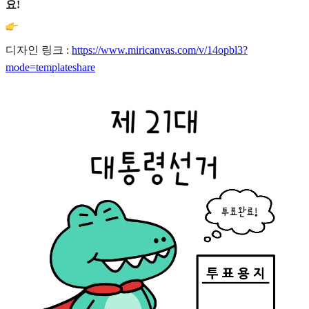
요!
디자인 링크 :
https://www.miricanvas.com/v/14opbl3?
mode=templateshare