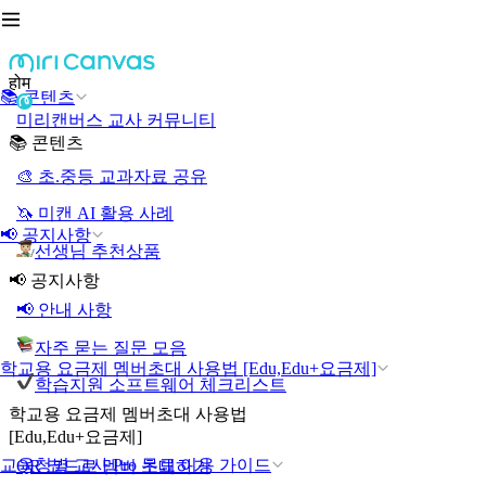
होम
📚 콘텐츠
미리캔버스 교사 커뮤니티
📚 콘텐츠
🎨 초.중등 교과자료 공유
🦄 미캔 AI 활용 사례
📢 공지사항
선생님 추천상품
📢 공지사항
📢 안내 사항
자주 묻는 질문 모음
학교용 요금제 멤버초대 사용법 [Edu,Edu+요금제]
학습지원 소프트웨어 체크리스트
학교용 요금제 멤버초대 사용법
[Edu,Edu+요금제]
교육청별 교사 Pro 무료 이용 가이드
QR 코드로 멤버 초대하기