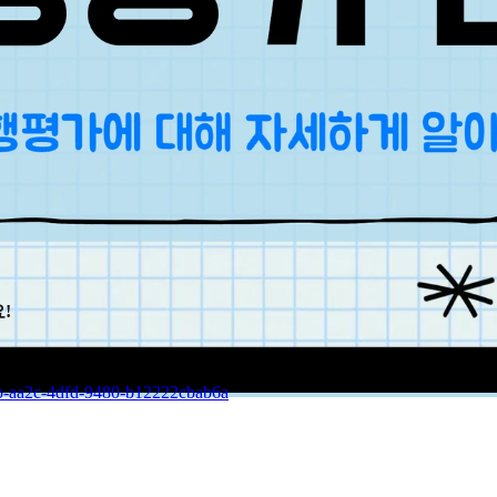
!
db-aa2c-4dfd-9480-b12222cbab6a