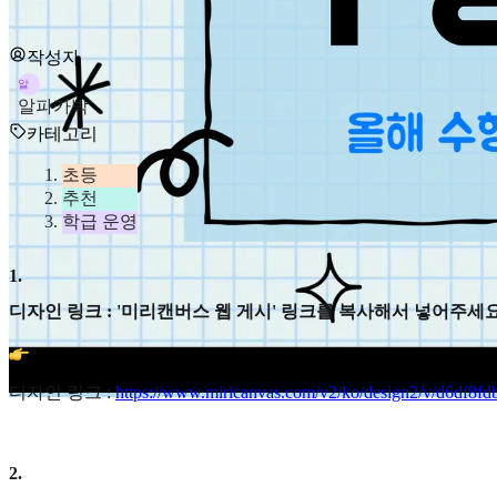
작성자
알
알파카박
카테고리
초등
추천
학급 운영
1
.
디자인 링크 : '미리캔버스 웹 게시' 링크를 복사해서 넣어주세요
디자인 링크 :
https://www.miricanvas.com/v2/ko/design2/v/d6df8f
2
.