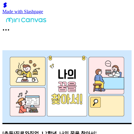
Made with Slashpage
[초등]진로와직업_1,2학년_나의 꿈을 찾아서!