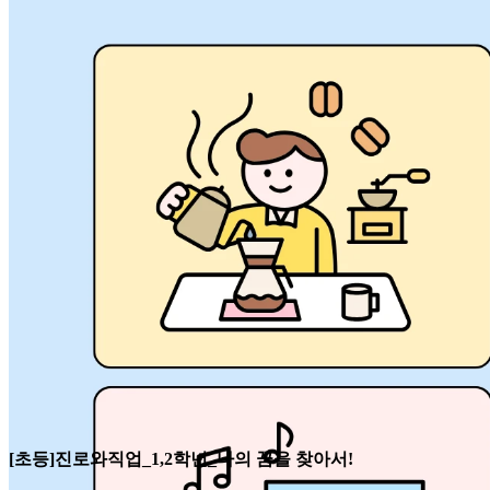
[초등]진로와직업_1,2학년_나의 꿈을 찾아서!