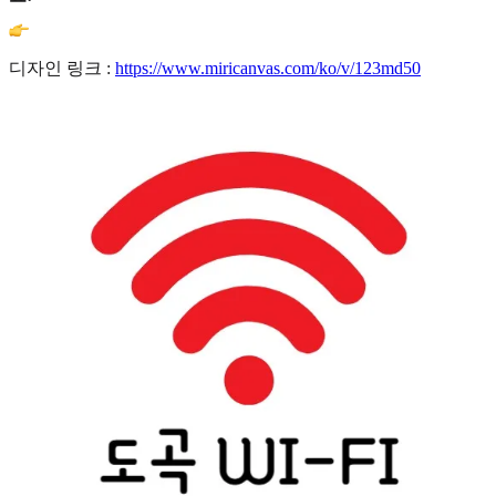
디자인 링크 :
https://www.miricanvas.com/ko/v/123md50