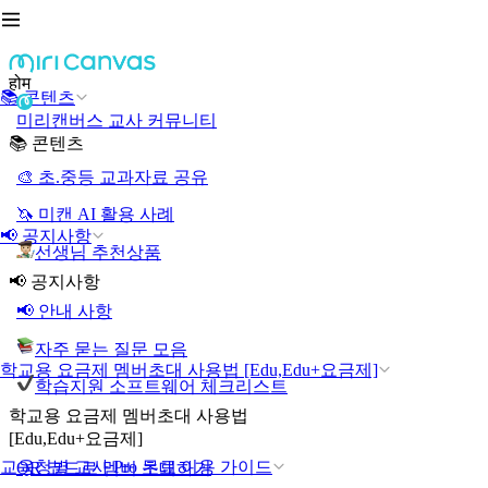
होम
📚 콘텐츠
미리캔버스 교사 커뮤니티
📚 콘텐츠
🎨 초.중등 교과자료 공유
🦄 미캔 AI 활용 사례
📢 공지사항
선생님 추천상품
📢 공지사항
📢 안내 사항
자주 묻는 질문 모음
학교용 요금제 멤버초대 사용법 [Edu,Edu+요금제]
학습지원 소프트웨어 체크리스트
학교용 요금제 멤버초대 사용법
[Edu,Edu+요금제]
교육청별 교사 Pro 무료 이용 가이드
QR 코드로 멤버 초대하기