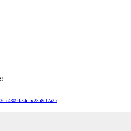
!
-83e5-4809-b3dc-bc2858e17a2b