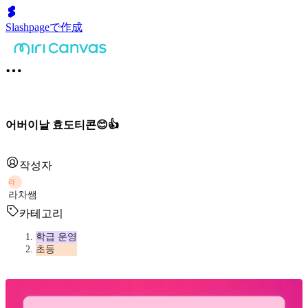
Slashpageで作成
어버이날 효도티콘😊👍
작성자
라
라차쌤
카테고리
학급 운영
초등