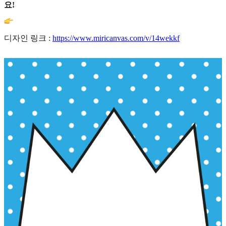
요!
디자인 링크 :
https://www.miricanvas.com/v/14wekkf