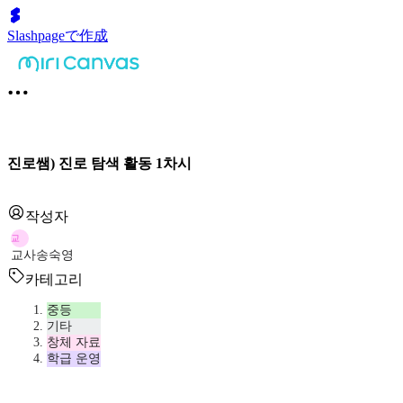
Slashpageで作成
진로쌤) 진로 탐색 활동 1차시
작성자
교
교사송숙영
카테고리
중등
기타
창체 자료
학급 운영