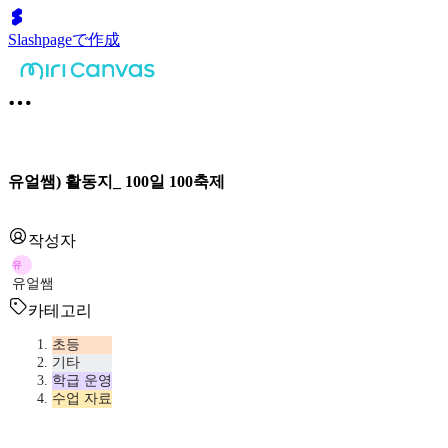
Slashpageで作成
유얼쌤) 활동지_ 100일 100축제
작성자
유
유얼쌤
카테고리
초등
기타
학급 운영
수업 자료