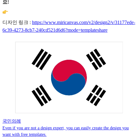
요!
디자인 링크 :
https://www.miricanvas.com/v2/design2/v/31177ede-
6c39-4273-8cb7-240cd521d6d6?mode=templateshare
국민의례
Even if you are not a design expert, you can easily create the design you
want with free templates.