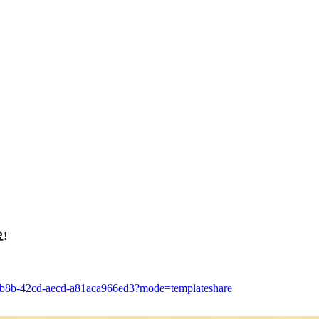
!
-6b8b-42cd-aecd-a81aca966ed3?mode=templateshare