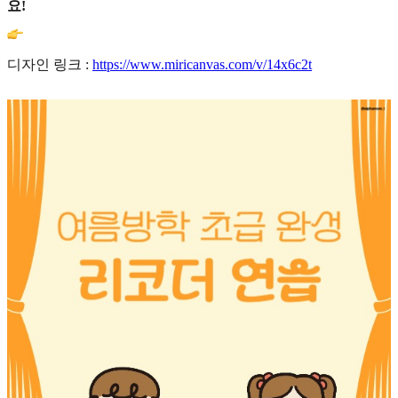
요!
디자인 링크 :
https://www.miricanvas.com/v/14x6c2t