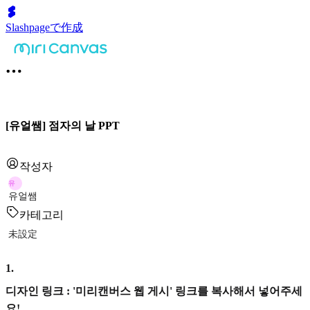
Slashpageで作成
[유얼쌤] 점자의 날 PPT
작성자
유
유얼쌤
카테고리
未設定
1
.
디자인 링크 : '미리캔버스 웹 게시' 링크를 복사해서 넣어주세
요!