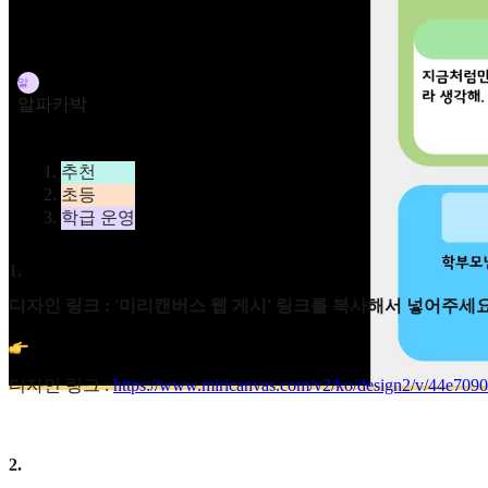
작성자
알
알파카박
카테고리
추천
초등
학급 운영
1
.
디자인 링크 : '미리캔버스 웹 게시' 링크를 복사해서 넣어주세요
디자인 링크 :
https://www.miricanvas.com/v2/ko/design2/v/44e70
2
.