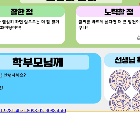
!
901-9281-4be1-8098-05a9088af5f0