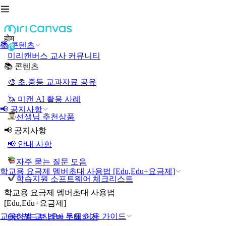
होम
📚 콘텐츠
미리캔버스 교사 커뮤니티
📚 콘텐츠
🎨 초.중등 교과자료 공유
🦄 미캔 AI 활용 사례
📢 공지사항
선생님 추천상품
📢 공지사항
📢 안내 사항
자주 묻는 질문 모음
학교용 요금제 멤버초대 사용법 [Edu,Edu+요금제]
학습지원 소프트웨어 체크리스트
학교용 요금제 멤버초대 사용법
[Edu,Edu+요금제]
교육청별 교사 Pro 무료 이용 가이드
QR 코드로 멤버 초대하기