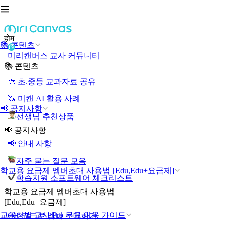
होम
📚 콘텐츠
미리캔버스 교사 커뮤니티
📚 콘텐츠
🎨 초.중등 교과자료 공유
🦄 미캔 AI 활용 사례
📢 공지사항
선생님 추천상품
📢 공지사항
📢 안내 사항
자주 묻는 질문 모음
학교용 요금제 멤버초대 사용법 [Edu,Edu+요금제]
학습지원 소프트웨어 체크리스트
학교용 요금제 멤버초대 사용법
[Edu,Edu+요금제]
교육청별 교사 Pro 무료 이용 가이드
QR 코드로 멤버 초대하기