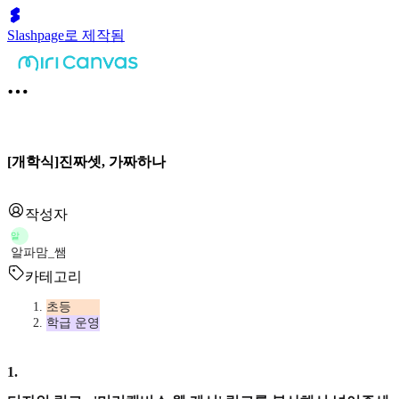
Slashpage로 제작됨
[개학식]진짜셋, 가짜하나
작성자
알
알파맘_쌤
카테고리
초등
학급 운영
1
.