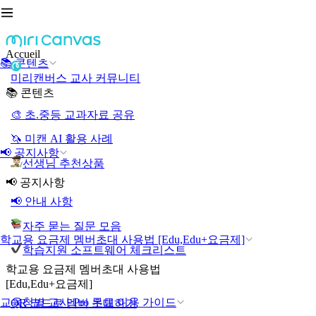
Accueil
📚 콘텐츠
미리캔버스 교사 커뮤니티
📚 콘텐츠
🎨 초.중등 교과자료 공유
🦄 미캔 AI 활용 사례
📢 공지사항
선생님 추천상품
📢 공지사항
📢 안내 사항
자주 묻는 질문 모음
학교용 요금제 멤버초대 사용법 [Edu,Edu+요금제]
학습지원 소프트웨어 체크리스트
학교용 요금제 멤버초대 사용법
[Edu,Edu+요금제]
교육청별 교사 Pro 무료 이용 가이드
QR 코드로 멤버 초대하기