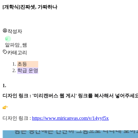
[개학식]진짜셋, 가짜하나
작성자
알
알파맘_쌤
카테고리
초등
학급 운영
1
.
디자인 링크 : '미리캔버스 웹 게시' 링크를 복사해서 넣어주세요
디자인 링크 :
https://www.miricanvas.com/v/14yyf5x