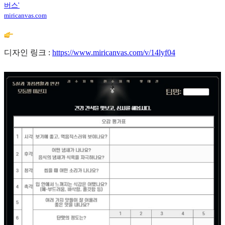
버스'
miricanvas.com
디자인 링크 :
https://www.miricanvas.com/v/14lyf04