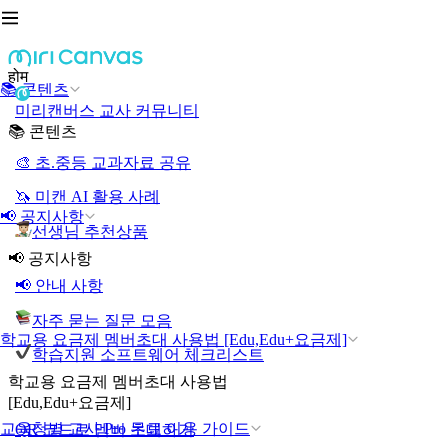
होम
📚 콘텐츠
미리캔버스 교사 커뮤니티
📚 콘텐츠
🎨 초.중등 교과자료 공유
🦄 미캔 AI 활용 사례
📢 공지사항
선생님 추천상품
📢 공지사항
📢 안내 사항
자주 묻는 질문 모음
학교용 요금제 멤버초대 사용법 [Edu,Edu+요금제]
학습지원 소프트웨어 체크리스트
학교용 요금제 멤버초대 사용법
[Edu,Edu+요금제]
교육청별 교사 Pro 무료 이용 가이드
QR 코드로 멤버 초대하기