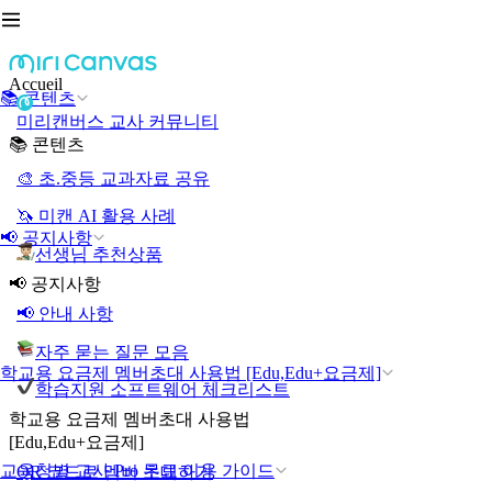
Accueil
📚 콘텐츠
미리캔버스 교사 커뮤니티
📚 콘텐츠
🎨 초.중등 교과자료 공유
🦄 미캔 AI 활용 사례
📢 공지사항
선생님 추천상품
📢 공지사항
📢 안내 사항
자주 묻는 질문 모음
학교용 요금제 멤버초대 사용법 [Edu,Edu+요금제]
학습지원 소프트웨어 체크리스트
학교용 요금제 멤버초대 사용법
[Edu,Edu+요금제]
교육청별 교사 Pro 무료 이용 가이드
QR 코드로 멤버 초대하기