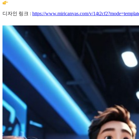
디자인 링크 :
https://www.miricanvas.com/v/14t2cf2?mode=templat