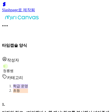
Slashpage로 제작됨
타임캡슐 양식
작성자
청
청룡쌤
카테고리
학급 운영
초등
1
.