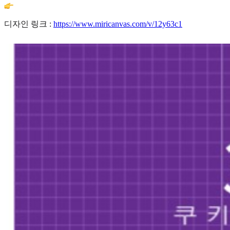
디자인 링크 :
https://www.miricanvas.com/v/12y63c1