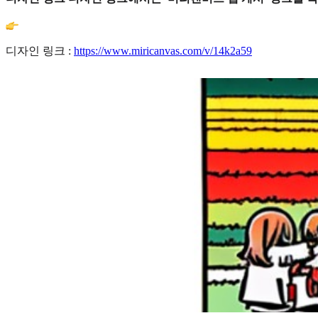
디자인 링크 :
https://www.miricanvas.com/v/14k2a59