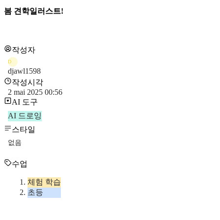
봄 견학일러스트!
작성자
D
djawl1598
작성시각
2 mai 2025 00:56
AI 도구
AI 드로잉
스타일
없음
수업
체험 학습
초등