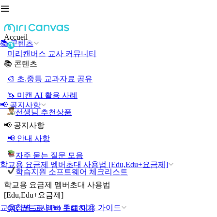
Accueil
📚 콘텐츠
미리캔버스 교사 커뮤니티
📚 콘텐츠
🎨 초.중등 교과자료 공유
🦄 미캔 AI 활용 사례
📢 공지사항
선생님 추천상품
📢 공지사항
📢 안내 사항
자주 묻는 질문 모음
학교용 요금제 멤버초대 사용법 [Edu,Edu+요금제]
학습지원 소프트웨어 체크리스트
학교용 요금제 멤버초대 사용법
[Edu,Edu+요금제]
교육청별 교사 Pro 무료 이용 가이드
QR 코드로 멤버 초대하기