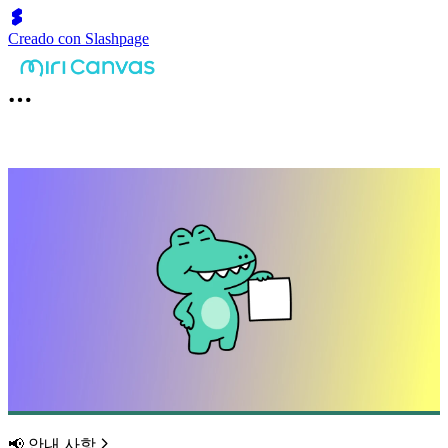
Creado con Slashpage
📢 안내 사항