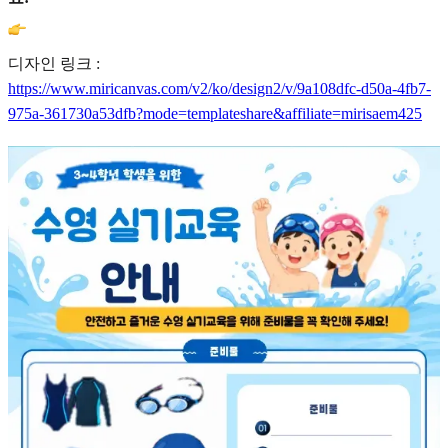
디자인 링크 :
https://www.miricanvas.com/v2/ko/design2/v/9a108dfc-d50a-4fb7-
975a-361730a53dfb?mode=templateshare&affiliate=mirisaem425