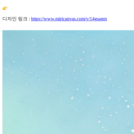
디자인 링크 :
https://www.miricanvas.com/v/14gsagm