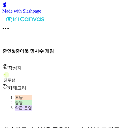
Made with Slashpage
줌인&줌아웃 명사수 게임
작성자
진
진주쌤
카테고리
초등
중등
학급 운영