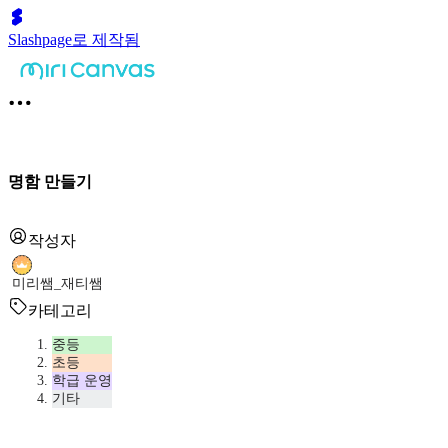
Slashpage로 제작됨
명함 만들기
작성자
미리쌤_재티쌤
카테고리
중등
초등
학급 운영
기타