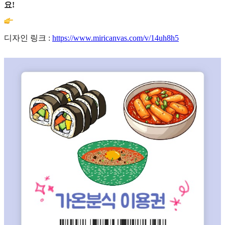
요!
디자인 링크 :
https://www.miricanvas.com/v/14uh8h5