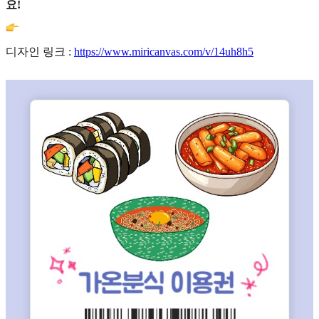
요!
디자인 링크 :
https://www.miricanvas.com/v/14uh8h5