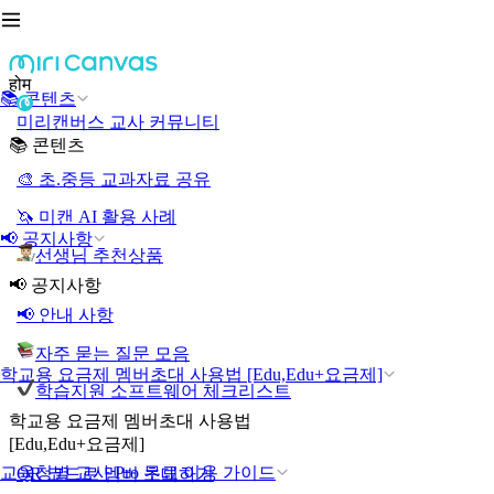
होम
📚 콘텐츠
미리캔버스 교사 커뮤니티
📚 콘텐츠
🎨 초.중등 교과자료 공유
🦄 미캔 AI 활용 사례
📢 공지사항
선생님 추천상품
📢 공지사항
📢 안내 사항
자주 묻는 질문 모음
학교용 요금제 멤버초대 사용법 [Edu,Edu+요금제]
학습지원 소프트웨어 체크리스트
학교용 요금제 멤버초대 사용법
[Edu,Edu+요금제]
교육청별 교사 Pro 무료 이용 가이드
QR 코드로 멤버 초대하기