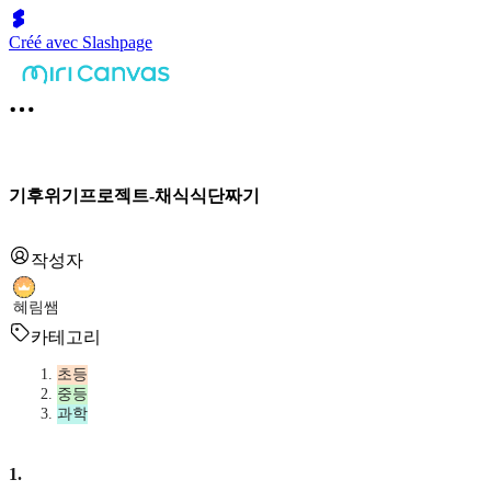
Créé avec Slashpage
기후위기프로젝트-채식식단짜기
작성자
혜림쌤
카테고리
초등
중등
과학
1
.