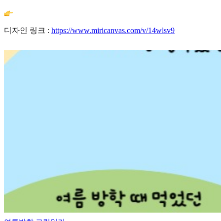
디자인 링크 :
https://www.miricanvas.com/v/14wlsv9