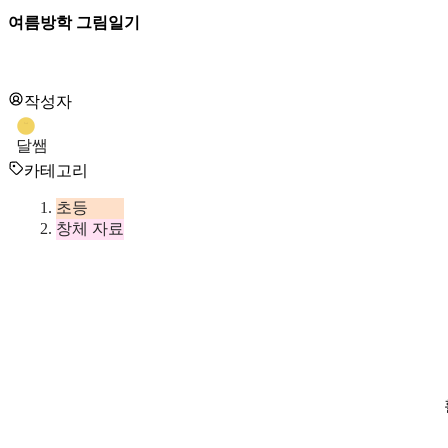
여름방학 그림일기
작성자
달쌤
카테고리
초등
창체 자료