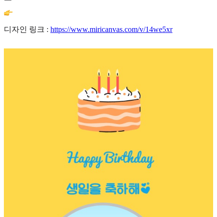
디자인 링크 :
https://www.miricanvas.com/v/14we5xr