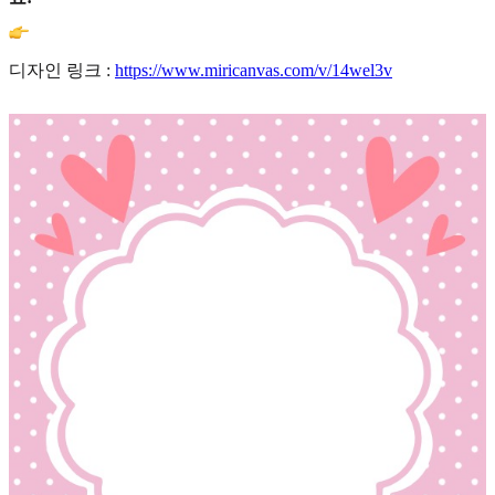
디자인 링크 :
https://www.miricanvas.com/v/14wel3v