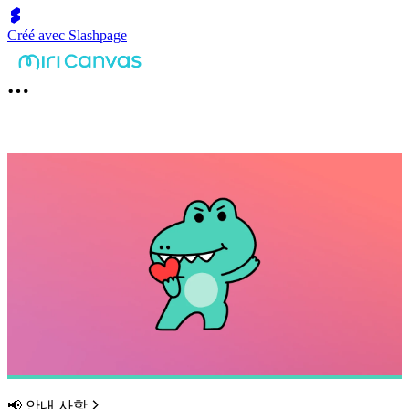
Créé avec Slashpage
📢 안내 사항