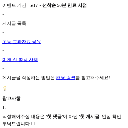
이벤트 기간 :
5/17 ~ 선착순 50분 만료 시점
•
게시글 목록 :
◦
초등 교과자료 공유
◦
미캔 AI 활용 사례
◦
게시글을 작성하는 방법은
해당 링크
를 참고해주세요!
참고사항
1
.
작성해야주실 내용은
'첫 댓글'
이 아닌
'첫 게시글'
인점 확인
부탁드립니다 🙇‍♂️