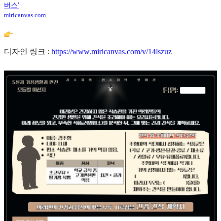
버스'
miricanvas.com
디자인 링크 :
https://www.miricanvas.com/v/14lszuz