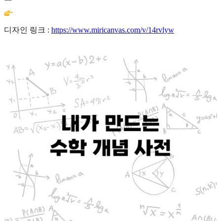
디자인 링크 :
https://www.miricanvas.com/v/14rvlyw