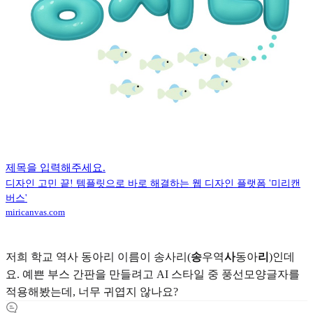
제목을 입력해주세요.
디자인 고민 끝! 템플릿으로 바로 해결하는 웹 디자인 플랫폼 '미리캔
버스'
miricanvas.com
저희 학교 역사 동아리 이름이 송사리(
송
우역
사
동아
리
)인데
요. 예쁜 부스 간판을 만들려고 AI 스타일 중 풍선모양글자를
적용해봤는데, 너무 귀엽지 않나요?