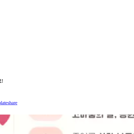
!
lateshare