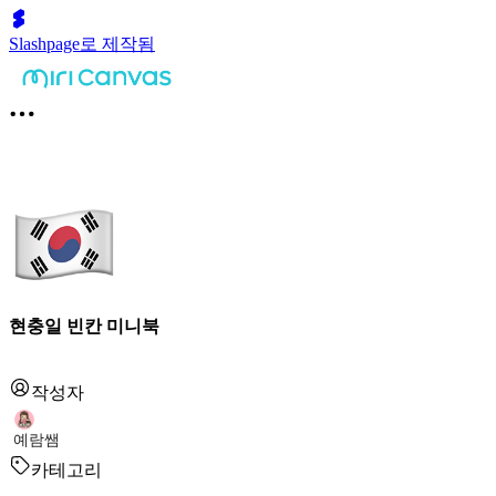
Slashpage로 제작됨
현충일 빈칸 미니북
작성자
예람쌤
카테고리