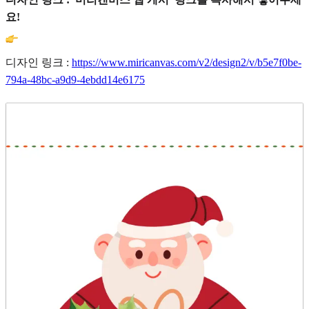
요!
디자인 링크 :
https://www.miricanvas.com/v2/design2/v/b5e7f0be-
794a-48bc-a9d9-4ebdd14e6175