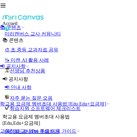
Accueil
📚 콘텐츠
미리캔버스 교사 커뮤니티
📚 콘텐츠
🎨 초.중등 교과자료 공유
🦄 미캔 AI 활용 사례
📢 공지사항
선생님 추천상품
📢 공지사항
📢 안내 사항
자주 묻는 질문 모음
학교용 요금제 멤버초대 사용법 [Edu,Edu+요금제]
학습지원 소프트웨어 체크리스트
학교용 요금제 멤버초대 사용법
[Edu,Edu+요금제]
교육청별 교사 Pro 무료 이용 가이드
QR 코드로 멤버 초대하기