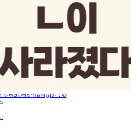
_대한교사협회(신해인) (1차 수정)
스'
성된