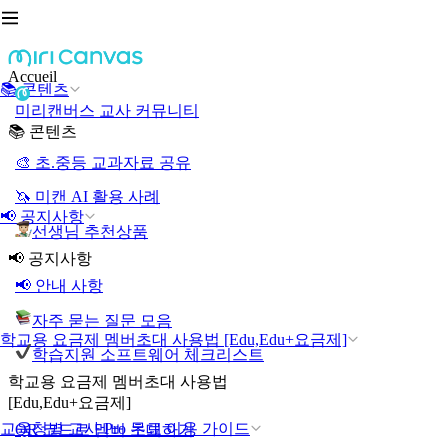
Accueil
📚 콘텐츠
미리캔버스 교사 커뮤니티
📚 콘텐츠
🎨 초.중등 교과자료 공유
🦄 미캔 AI 활용 사례
📢 공지사항
선생님 추천상품
📢 공지사항
📢 안내 사항
자주 묻는 질문 모음
학교용 요금제 멤버초대 사용법 [Edu,Edu+요금제]
학습지원 소프트웨어 체크리스트
학교용 요금제 멤버초대 사용법
[Edu,Edu+요금제]
교육청별 교사 Pro 무료 이용 가이드
QR 코드로 멤버 초대하기