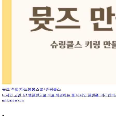
뮷즈 수업(아트봉봉스쿨+슈링클스
디자인 고민 끝! 템플릿으로 바로 해결하는 웹 디자인 플랫폼 '미리캔버
miricanvas.com