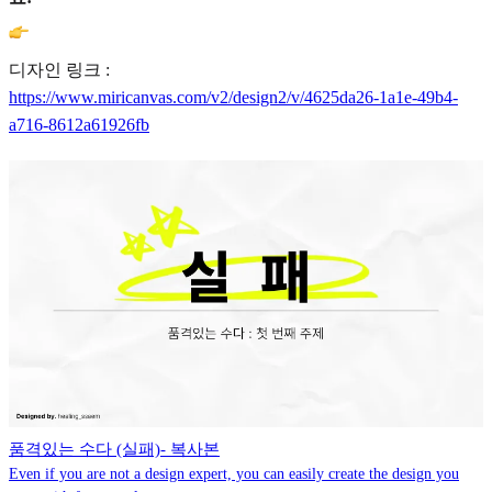
디자인 링크 :
https://www.miricanvas.com/v2/design2/v/4625da26-1a1e-49b4-
a716-8612a61926fb
품격있는 수다 (실패)- 복사본
Even if you are not a design expert, you can easily create the design you